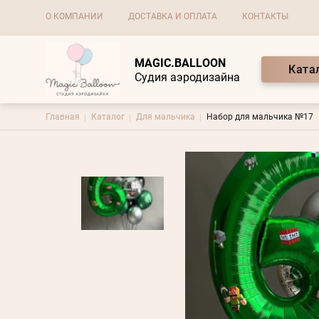
Основная навигация
О КОМПАНИИ
ДОСТАВКА И ОПЛАТА
КОНТАКТЫ
MAGIC.BALLOON
Ката
Судия аэродизайна
Строка навигации
Главная
Каталог
Для мальчика
Набор для мальчика №17