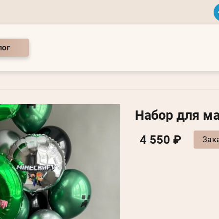
лог
Набор для м
4 550 ₽
Зак